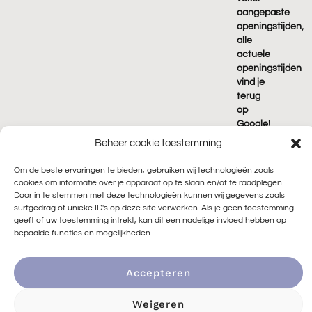
aangepaste
openingstijden,
alle
actuele
openingstijden
vind je
terug
op
Google!
Beheer cookie toestemming
Om de beste ervaringen te bieden, gebruiken wij technologieën zoals
cookies om informatie over je apparaat op te slaan en/of te raadplegen.
Door in te stemmen met deze technologieën kunnen wij gegevens zoals
surfgedrag of unieke ID's op deze site verwerken. Als je geen toestemming
geeft of uw toestemming intrekt, kan dit een nadelige invloed hebben op
© 2026 Peace of Rock |
🌱 Duurzaam ontwikkeld door
bepaalde functies en mogelijkheden.
Go2People
|
Privacyverklaring
|
Algemene voorwaarden
|
Cookiebeleid
|
Sitemap
|
Privacyverklaring in3
|
Accepteren
Privacyverklaring Klarna
Weigeren