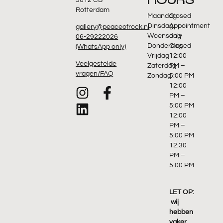
Rotterdam
Maandag
Closed
Dinsdag
Appointment
gallery@peaceofrock.nl
Woensdag
only
06-29222026
Donderdag
Closed
(WhatsApp only)
Vrijdag
12:00
Veelgestelde
Zaterdag
PM –
vragen/FAQ
Zondag
5:00 PM
12:00
PM –
5:00 PM
12:00
PM –
5:00 PM
12:30
PM –
5:00 PM
LET OP:
wij
hebben
vaker