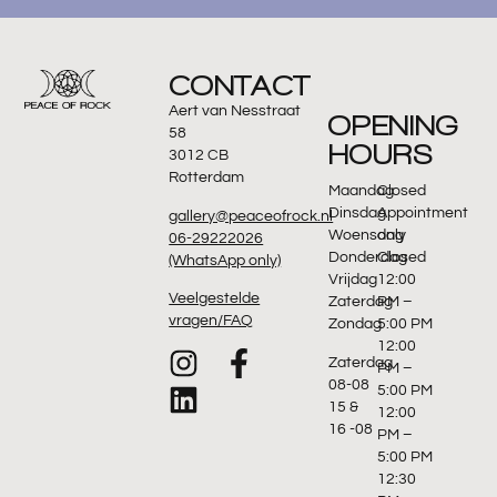
CONTACT
Aert van Nesstraat
OPENING
58
HOURS
3012 CB
Rotterdam
Maandag
Closed
Dinsdag
Appointment
gallery@peaceofrock.nl
Woensdag
only
06-29222026
Donderdag
Closed
(WhatsApp only)
Vrijdag
12:00
Veelgestelde
Zaterdag
PM –
vragen/FAQ
Zondag
5:00 PM
12:00
Zaterdag
PM –
08-08
5:00 PM
15 &
12:00
16 -08
PM –
5:00 PM
12:30