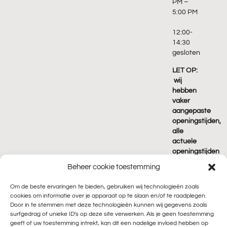
PM –
5:00 PM
12:00-
14:30
gesloten
LET OP:
wij
hebben
vaker
aangepaste
openingstijden,
alle
actuele
openingstijden
vind je
Beheer cookie toestemming
terug
op
Om de beste ervaringen te bieden, gebruiken wij technologieën zoals
Google!
cookies om informatie over je apparaat op te slaan en/of te raadplegen.
Door in te stemmen met deze technologieën kunnen wij gegevens zoals
surfgedrag of unieke ID's op deze site verwerken. Als je geen toestemming
geeft of uw toestemming intrekt, kan dit een nadelige invloed hebben op