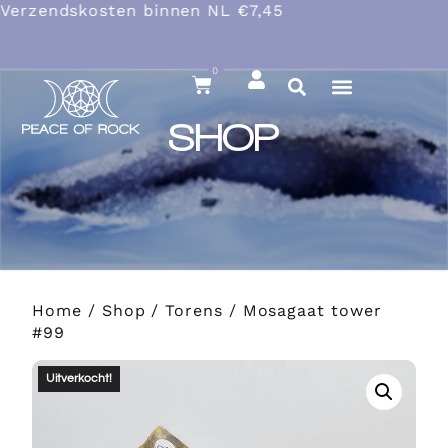
Verzendskosten binnen NL €7,45
0
SHOP
Home
/
Shop
/
Torens
/ Mosagaat tower
#99
Uitverkocht!