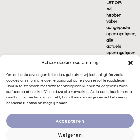
LET OP:
wij
hebben
vaker
aangepaste
openingstijden,
alle
actuele
openingstijden
vind je
Beheer cookie toestemming
terug
op
Om de beste ervaringen te bieden, gebruiken wij technologieën zoals
Google!
cookies om informatie over je apparaat op te slaan en/of te raadplegen.
Door in te stemmen met deze technologieën kunnen wij gegevens zoals
surfgedrag of unieke ID's op deze site verwerken. Als je geen toestemming
geeft of uw toestemming intrekt, kan dit een nadelige invloed hebben op
bepaalde functies en mogelijkheden.
Accepteren
© 2026 Peace of Rock |
🌱 Duurzaam ontwikkeld door
Go2People
|
Privacyverklaring
|
Algemene voorwaarden
|
Weigeren
Cookiebeleid
|
Sitemap
|
Privacyverklaring in3
|