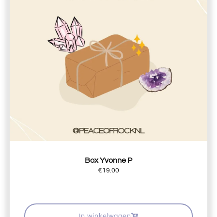
Box Yvonne P
€
19.00
In winkelwagen