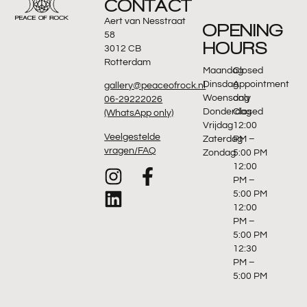
CONTACT
Aert van Nesstraat
OPENING
58
HOURS
3012 CB
Rotterdam
Maandag
Closed
Dinsdag
Appointment
gallery@peaceofrock.nl
Woensdag
only
06-29222026
Donderdag
Closed
(WhatsApp only)
Vrijdag
12:00
Veelgestelde
Zaterdag
PM –
vragen/FAQ
Zondag
5:00 PM
12:00
PM –
5:00 PM
12:00
PM –
5:00 PM
12:30
PM –
5:00 PM