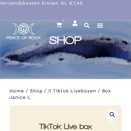
Verzendskosten binnen NL €7,45
0
SHOP
Home
/
Shop
/
!! Tiktok Liveboxen
/ Box
Janice L