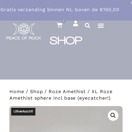
Verzendskosten binnen NL €7,45
0
SHOP
Home
/
Shop
/
Roze Amethist
/ XL Roze
Amethist sphere incl base (eyecatcher!)
Uitverkocht!