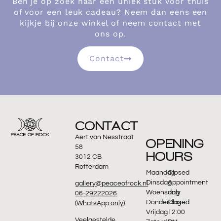
Ben je op zoek naar een uniek stuk voor thuis
of voor een leuk cadeau? Neem dan eens een
kijkje bij onze winkel of neem contact met
ons op.
Contact
CONTACT
Aert van Nesstraat
OPENING
58
HOURS
3012 CB
Rotterdam
Maandag
Closed
Dinsdag
Appointment
gallery@peaceofrock.nl
Woensdag
only
06-29222026
Donderdag
Closed
(WhatsApp only)
Vrijdag
12:00
Veelgestelde