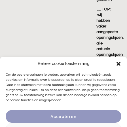
LET OP:
wij
hebben
vaker
aangepaste
openingstijden,
alle
actuele
openingstijden
vind je
Beheer cookie toestemming
terug
op
Om de beste ervaringen te bieden, gebruiken wij technologieën zoals
Google!
cookies om informatie over je apparaat op te slaan en/of te raadplegen.
Door in te stemmen met deze technologieën kunnen wij gegevens zoals
surfgedrag of unieke ID's op deze site verwerken. Als je geen toestemming
geeft of uw toestemming intrekt, kan dit een nadelige invloed hebben op
bepaalde functies en mogelijkheden.
Accepteren
© 2026 Peace of Rock |
🌱 Duurzaam ontwikkeld door