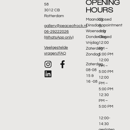
OPENING
58
HOURS
3012 CB
Rotterdam
Maandag
Closed
Dinsdag
Appointment
gallery@peaceofrock.nl
Woensdag
only
06-29222026
Donderdag
Closed
(WhatsApp only)
Vrijdag
12:00
Veelgestelde
Zaterdag
PM –
vragen/FAQ
Zondag
5:00 PM
12:00
Zaterdag
PM –
08-08
5:00 PM
15 &
12:00
16 -08
PM –
5:00 PM
12:30
PM –
5:00 PM
12:00-
14:30
gesloten