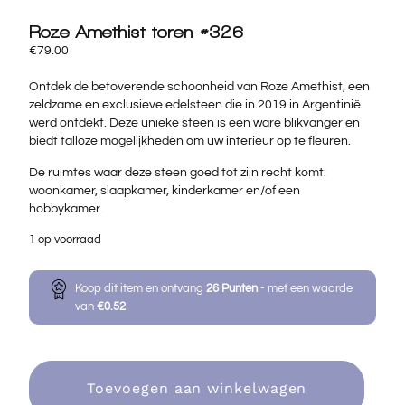
Roze Amethist toren #326
€
79.00
Ontdek de betoverende schoonheid van Roze Amethist, een
zeldzame en exclusieve edelsteen die in 2019 in Argentinië
werd ontdekt. Deze unieke steen is een ware blikvanger en
biedt talloze mogelijkheden om uw interieur op te fleuren.
De ruimtes waar deze steen goed tot zijn recht komt:
woonkamer, slaapkamer, kinderkamer en/of een
hobbykamer.
1 op voorraad
Koop dit item en ontvang
26
Punten
- met een waarde
van
€
0.52
Toevoegen aan winkelwagen