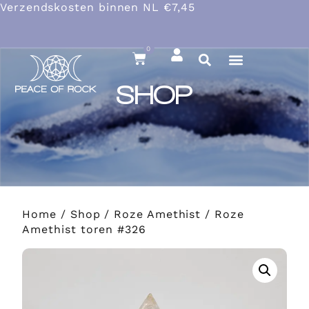
Verzendskosten binnen NL €7,45
0
SHOP
Home
/
Shop
/
Roze Amethist
/ Roze
Amethist toren #326