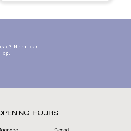
adeau? Neem dan
s op.
OPENING HOURS
Maandag
Closed