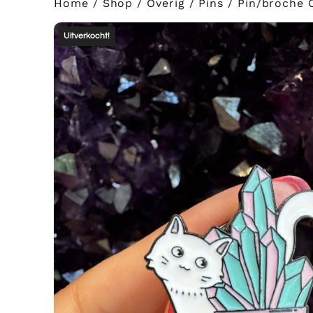
Home
/
Shop
/
Overig
/
Pins
/ Pin/broche C
Uitverkocht!