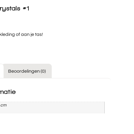
rystals #1
leding of aan je tas!
Beoordelingen (0)
matie
5 cm