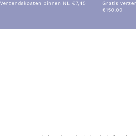
Verzendskosten binnen NL €7,45
Gratis verze
€150,00
Home
Sh
SHOP