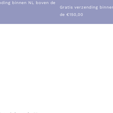
nding binnen NL boven de
Gratis verzending binn
de €150,00
op
Over ons
Galerie
Blogs
Cont