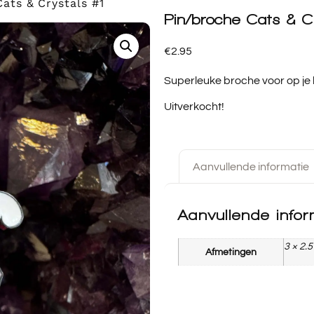
ats & Crystals #1
Pin/broche Cats & C
€
2.95
Superleuke broche voor op je k
Uitverkocht!
Aanvullende informatie
Aanvullende infor
3 × 2.
Afmetingen