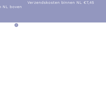
Verzendskosten binnen NL €7,45
en NL boven
0
act