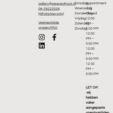
Dinsdag
Appointment
gallery@peaceofrock.nl
Woensdag
only
06-29222026
Donderdag
Closed
(WhatsApp only)
Vrijdag
12:00
Veelgestelde
Zaterdag
PM –
vragen/FAQ
Zondag
5:00 PM
12:00
PM –
5:00 PM
12:00
PM –
5:00 PM
12:30
PM –
5:00 PM
LET OP:
wij
hebben
vaker
aangepaste
openingstijden,