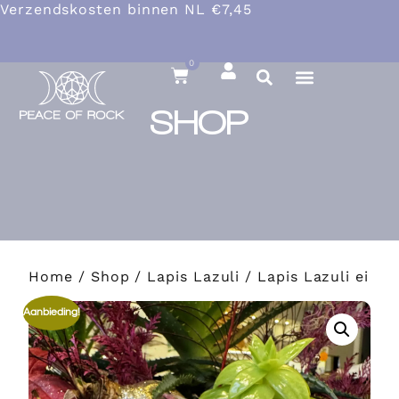
Verzendskosten binnen NL €7,45
0
SHOP
Home
/
Shop
/
Lapis Lazuli
/ Lapis Lazuli ei
Aanbieding!