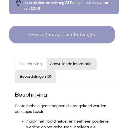
Koop dit item en ontvang
23
Punten
- met een waarde
van
€
0.46
Toevoegen aan winkelwagen
Beschrijving
Aanvullende informatie
Beoordelingen (0)
Beschrijving
Esotorische eigenschappen die toegekend worden
aan Lapis Lazuli:
maakt het hoofd helder en heeft een positieve
werking op het geheugen, intellectuele