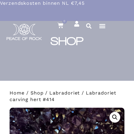
Verzendskosten binnen NL €7,45
0
SHOP
Home
/
Shop
/
Labradoriet
/ Labradoriet
carving hert #414