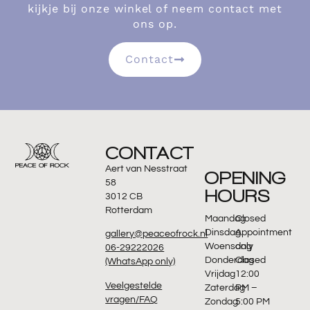
kijkje bij onze winkel of neem contact met
ons op.
Contact
CONTACT
Aert van Nesstraat
OPENING
58
HOURS
3012 CB
Rotterdam
Maandag
Closed
Dinsdag
Appointment
gallery@peaceofrock.nl
Woensdag
only
06-29222026
Donderdag
Closed
(WhatsApp only)
Vrijdag
12:00
Veelgestelde
Zaterdag
PM –
vragen/FAQ
Zondag
5:00 PM