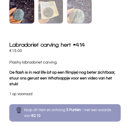
Labradoriet carving hert #414
€
15.00
Flashy labradoriet carving.
De flash is in real life (of op een filmpje) nog beter zichtbaar,
stuur ons gerust een
Whatsappje
voor een video van het
stuk!
1 op voorraad
Koop dit item en ontvang
5
Punten
- met een waarde
van
€
0.10