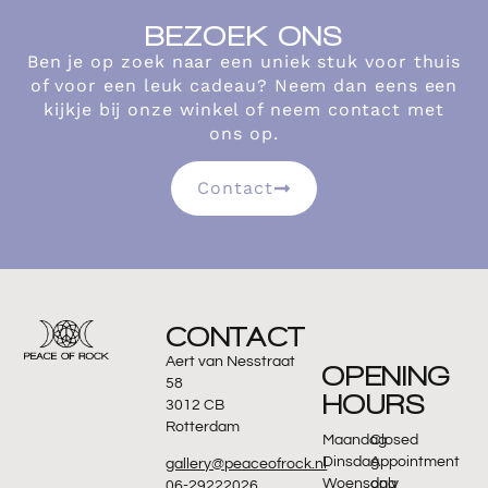
BEZOEK ONS
Ben je op zoek naar een uniek stuk voor thuis
of voor een leuk cadeau? Neem dan eens een
kijkje bij onze winkel of neem contact met
ons op.
Contact
CONTACT
Aert van Nesstraat
OPENING
58
HOURS
3012 CB
Rotterdam
Maandag
Closed
Dinsdag
Appointment
gallery@peaceofrock.nl
Woensdag
only
06-29222026