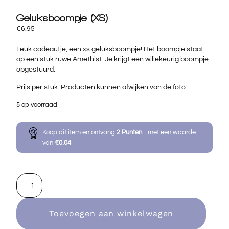
Geluksboompje (XS)
€
6.95
Leuk cadeautje, een xs geluksboompje! Het boompje staat
op een stuk ruwe Amethist. Je krijgt een willekeurig boompje
opgestuurd.
Prijs per stuk. Producten kunnen afwijken van de foto.
5 op voorraad
Koop dit item en ontvang
2
Punten
- met een waarde
van
€
0.04
Toevoegen aan winkelwagen