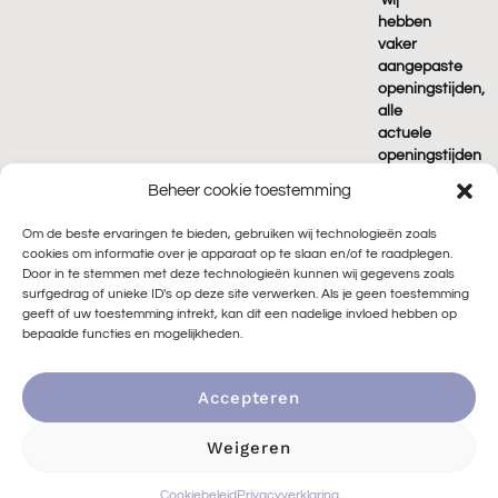
wij
hebben
vaker
aangepaste
openingstijden,
alle
actuele
openingstijden
vind je
Beheer cookie toestemming
terug
op
Om de beste ervaringen te bieden, gebruiken wij technologieën zoals
Google!
cookies om informatie over je apparaat op te slaan en/of te raadplegen.
Door in te stemmen met deze technologieën kunnen wij gegevens zoals
surfgedrag of unieke ID's op deze site verwerken. Als je geen toestemming
geeft of uw toestemming intrekt, kan dit een nadelige invloed hebben op
bepaalde functies en mogelijkheden.
Accepteren
© 2026 Peace of Rock |
🌱 Duurzaam ontwikkeld door
Go2People
|
Privacyverklaring
|
Algemene voorwaarden
|
Weigeren
Cookiebeleid
|
Sitemap
|
Privacyverklaring in3
|
Privacyverklaring Klarna
Cookiebeleid
Privacyverklaring