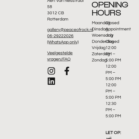
Aert van Nesstraat
OPENING
58
HOURS
3012 CB
Rotterdam
Maandag
Closed
Dinsdag
Appointment
gallery@peaceofrock.nl
Woensdag
only
06-29222026
Donderdag
Closed
(WhatsApp only)
Vrijdag
12:00
Veelgestelde
Zaterdag
PM –
vragen/FAQ
Zondag
5:00 PM
12:00
PM –
5:00 PM
12:00
PM –
5:00 PM
12:30
PM –
5:00 PM
LET OP: