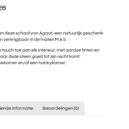
26
van deze schaal van Agaat, een natuurlijk geschenk
n verkrijgbaar in de maten M & S.
e
touch
toe aan elk interieur, met aardse tinten en
aar deze steen goed tot zijn recht komt:
diekamer en/of een hobbykamer.
lende informatie
Beoordelingen (0)