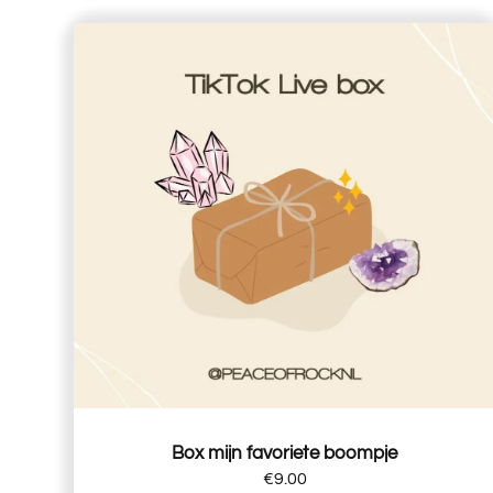
Box mijn favoriete boompje
€
9.00