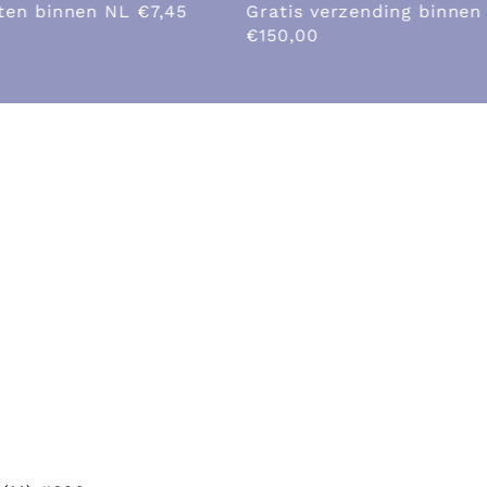
nding binnen NL boven de
Gratis verzending binn
de €150,00
op
Over ons
Galerie
Blogs
Cont