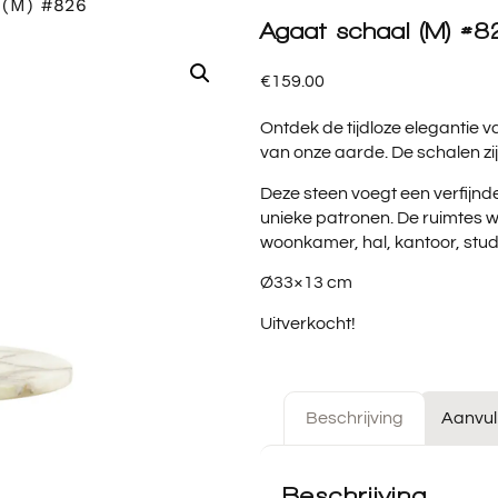
 (M) #826
Agaat schaal (M) #8
€
159.00
Ontdek de tijdloze elegantie 
van onze aarde. De schalen zij
Deze steen voegt een verfijnd
unieke patronen. De ruimtes w
woonkamer, hal, kantoor, stu
Ø33×13 cm
Uitverkocht!
Beschrijving
Aanvul
Beschrijving