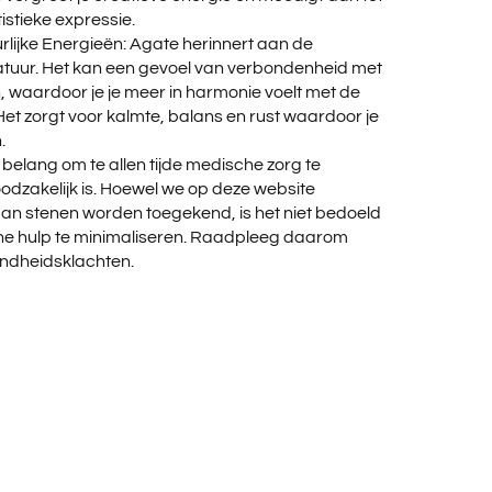
istieke expressie.
lijke Energieën: Agate herinnert aan de
tuur. Het kan een gevoel van verbondenheid met
 waardoor je je meer in harmonie voelt met de
 Het zorgt voor kalmte, balans en rust waardoor je
.
t belang om te allen tijde medische zorg te
dzakelijk is. Hoewel we op deze website
an stenen worden toegekend, is het niet bedoeld
e hulp te minimaliseren. Raadpleeg daarom
zondheidsklachten.