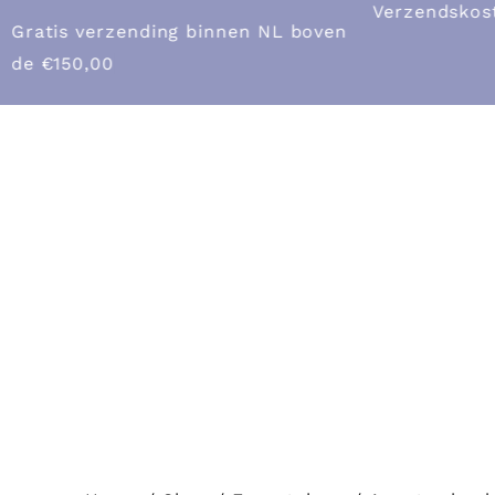
Verzendskosten binnen NL €7,45
Gratis verze
€150,00
Home
Sh
SHOP