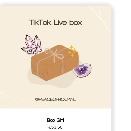
Box GM
€
53.50