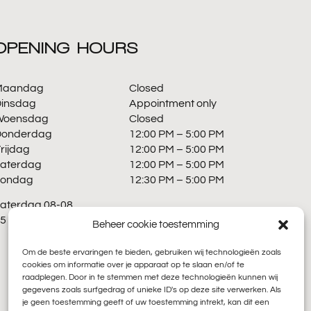
OPENING HOURS
Maandag
Closed
insdag
Appointment only
Woensdag
Closed
Donderdag
12:00 PM – 5:00 PM
rijdag
12:00 PM – 5:00 PM
aterdag
12:00 PM – 5:00 PM
Zondag
12:30 PM – 5:00 PM
aterdag 08-08
12:00-14:30
5 & 16 -08
Beheer cookie toestemming
gesloten
LET OP:
wij hebben vaker
Om de beste ervaringen te bieden, gebruiken wij technologieën zoals
cookies om informatie over je apparaat op te slaan en/of te
aangepaste
raadplegen. Door in te stemmen met deze technologieën kunnen wij
openingstijden, alle
gegevens zoals surfgedrag of unieke ID's op deze site verwerken. Als
actuele openingstijden
je geen toestemming geeft of uw toestemming intrekt, kan dit een