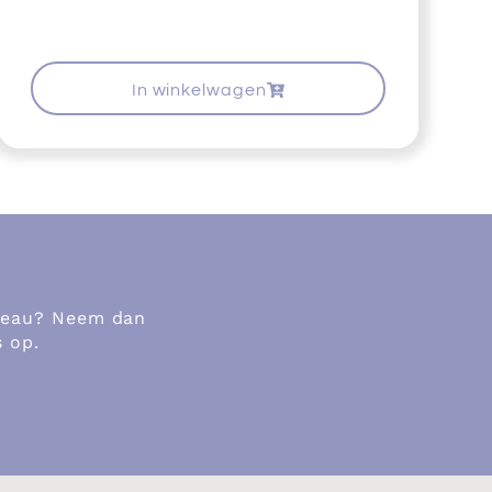
In winkelwagen
adeau? Neem dan
s op.