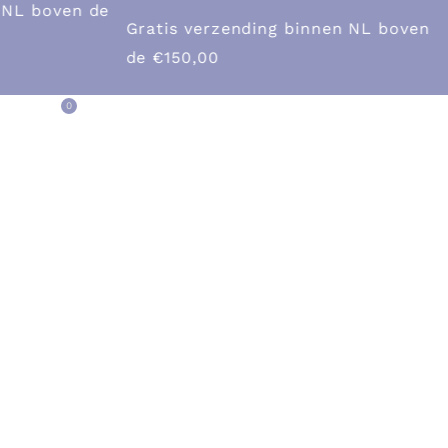
Verzendskosten binnen NL €7,45
en NL boven
0
act