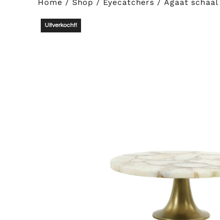
Home
/
Shop
/
Eyecatchers
/ Agaat schaal
Uitverkocht!