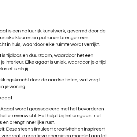
aat is een natuurlijk kunstwerk, gevormd door de
 unieke kleuren en patronen brengen een
ht in huis, waardoor elke ruimte wordt verrijkt.
is tijdloos en duurzaam, waardoor het een
e interieur. Elke agaat is uniek, waardoor je altijd
sief is als jij.
ekkingskracht door de aardse tinten, wat zorgt
n je woning.
 Agaat
it: Agaat wordt geassocieerd met het bevorderen
iteit en evenwicht. Het helpt bij het omgaan met
en brengt innerlijke rust.
eit: Deze steen stimuleert creativiteit en inspireert
t vergroot je creatieve energie en moedigt aan tot