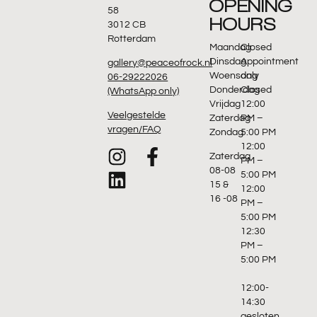
OPENING
58
HOURS
3012 CB
Rotterdam
Maandag
Closed
Dinsdag
Appointment
gallery@peaceofrock.nl
Woensdag
only
06-29222026
Donderdag
Closed
(WhatsApp only)
Vrijdag
12:00
Veelgestelde
Zaterdag
PM –
vragen/FAQ
Zondag
5:00 PM
12:00
Zaterdag
PM –
08-08
5:00 PM
15 &
12:00
16 -08
PM –
5:00 PM
12:30
PM –
5:00 PM
12:00-
14:30
gesloten