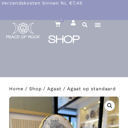
Verzendskosten binnen NL €7,45
0
SHOP
Home
/
Shop
/
Agaat
/ Agaat op standaard