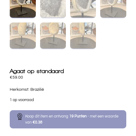
Agaat op standaard
€
59.00
Herkomst: Brazilië
1 op voorraad
Koop dit item en ontvang
19
Punten
- met een waarde
van
€
0.38