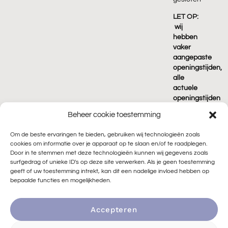
LET OP:
wij
hebben
vaker
aangepaste
openingstijden,
alle
actuele
openingstijden
vind je
Beheer cookie toestemming
terug
op
Om de beste ervaringen te bieden, gebruiken wij technologieën zoals
Google!
cookies om informatie over je apparaat op te slaan en/of te raadplegen.
Door in te stemmen met deze technologieën kunnen wij gegevens zoals
surfgedrag of unieke ID's op deze site verwerken. Als je geen toestemming
geeft of uw toestemming intrekt, kan dit een nadelige invloed hebben op
bepaalde functies en mogelijkheden.
Accepteren
© 2026 Peace of Rock |
🌱 Duurzaam ontwikkeld door