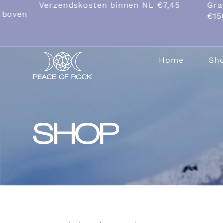
Verzendskosten binnen NL €7,45
Gratis verze
€150,00
Home
Sh
SHOP