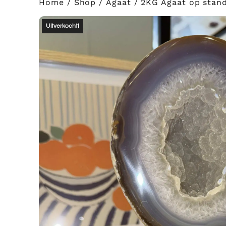
Home
/
Shop
/
Agaat
/ 2KG Agaat op stan
Uitverkocht!