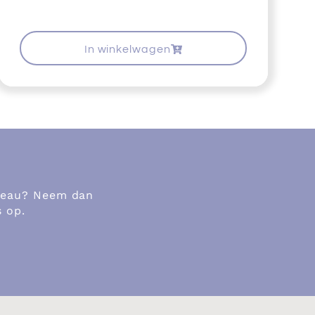
In winkelwagen
adeau? Neem dan
s op.