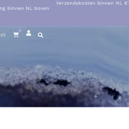
Verzendskosten binnen NL €7,45
en NL boven
0
act