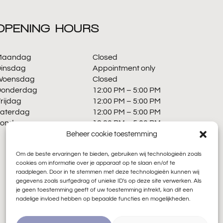
OPENING HOURS
Maandag
Closed
insdag
Appointment only
Woensdag
Closed
Donderdag
12:00 PM – 5:00 PM
rijdag
12:00 PM – 5:00 PM
aterdag
12:00 PM – 5:00 PM
Zondag
12:30 PM – 5:00 PM
Beheer cookie toestemming
LET OP:
wij hebben vaker
Om de beste ervaringen te bieden, gebruiken wij technologieën zoals
aangepaste
cookies om informatie over je apparaat op te slaan en/of te
raadplegen. Door in te stemmen met deze technologieën kunnen wij
openingstijden, alle
gegevens zoals surfgedrag of unieke ID's op deze site verwerken. Als
actuele openingstijden
je geen toestemming geeft of uw toestemming intrekt, kan dit een
vind je terug op Google!
nadelige invloed hebben op bepaalde functies en mogelijkheden.