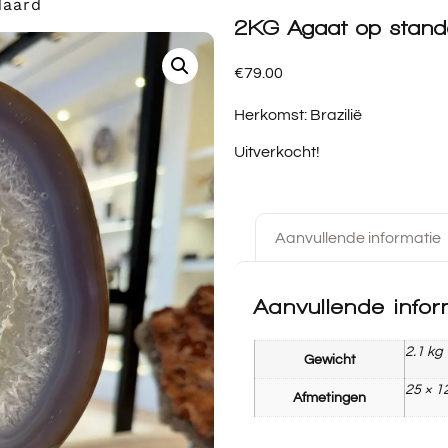
daard
2KG Agaat op stand
€
79.00
Herkomst: Brazilië
Uitverkocht!
Aanvullende informatie
Aanvullende infor
2.1 kg
Gewicht
25 × 1
Afmetingen