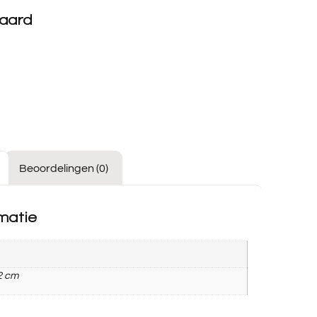
aard
Beoordelingen (0)
matie
2 cm