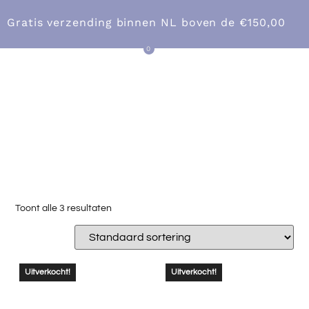
Gratis verzending binnen NL boven
de €150,00
0
CATEGORIE:
Over ons
SCHALEN
Toont alle 3 resultaten
Uitverkocht!
Uitverkocht!