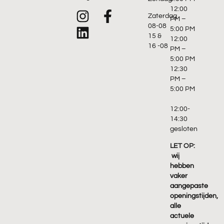
12:00
Zaterdag
PM –
08-08
5:00 PM
15 &
12:00
16 -08
PM –
5:00 PM
12:30
PM –
5:00 PM
12:00-
14:30
gesloten
LET OP:
wij
hebben
vaker
aangepaste
openingstijden,
alle
actuele