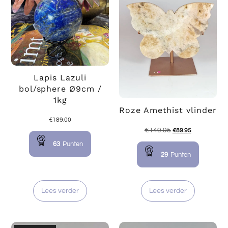
Lapis Lazuli
bol/sphere Ø9cm /
1kg
Roze Amethist vlinder
€
189.00
€
149.95
€
89.95
63
Punten
29
Punten
Lees verder
Lees verder