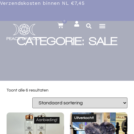
Verzendskosten binnen NL €7,45
0
CATEGORIE: SALE
Toont alle 6 resultaten
Uitverkocht!
Aanbieding!