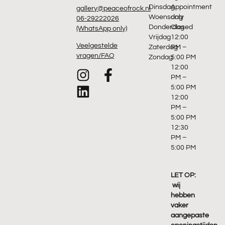
Dinsdag
Appointment
gallery@peaceofrock.nl
Woensdag
only
06-29222026
Donderdag
Closed
(WhatsApp only)
Vrijdag
12:00
Veelgestelde
Zaterdag
PM –
vragen/FAQ
Zondag
5:00 PM
12:00
PM –
5:00 PM
12:00
PM –
5:00 PM
12:30
PM –
5:00 PM
LET OP:
wij
hebben
vaker
aangepaste