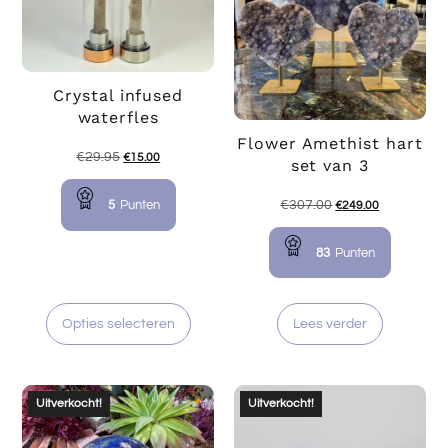
Crystal infused
waterfles
Flower Amethist hart
€
29.95
€
15.00
set van 3
5
Punten
€
307.00
€
249.00
83
Punten
Opties selecteren
Lees verder
Uitverkocht!
Uitverkocht!