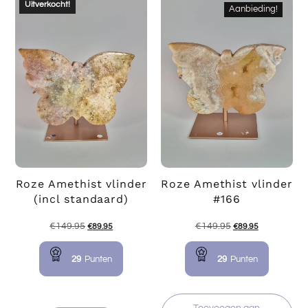
Uitverkocht!
Aanbieding!
Roze Amethist vlinder
Roze Amethist vlinder
(incl standaard)
#166
€
149.95
€
149.95
€
89.95
€
89.95
29
Punten
29
Punten