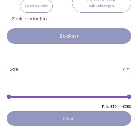
Toevoegen aan
Lees verder
winkelwagen
Zoeken
Sale
×
Prijs:
€10
—
€250
Filter