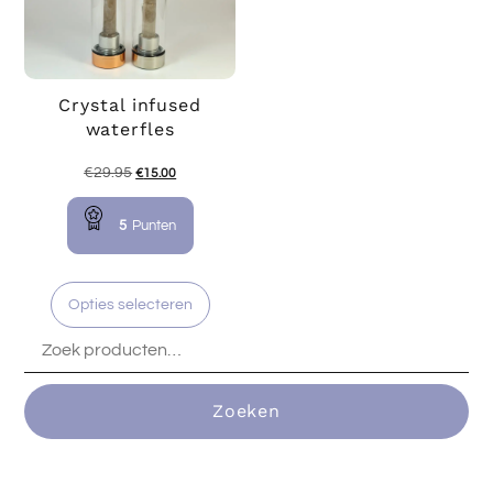
Crystal infused
waterfles
€
29.95
€
15.00
5
Punten
Opties selecteren
Zoeken