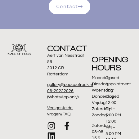
Contact
CONTACT
Aert van Nesstraat
OPENING
58
HOURS
3012 CB
Rotterdam
Maandag
Closed
Dinsdag
Appointment
gallery@peaceofrock.nl
Woensdag
only
06-29222026
Donderdag
Closed
(WhatsApp only)
Vrijdag
12:00
Veelgestelde
Zaterdag
PM –
vragen/FAQ
Zondag
5:00 PM
12:00
Zaterdag
PM –
08-08
5:00 PM
15 &