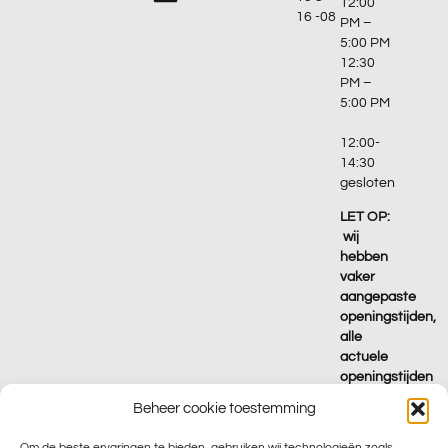
12:00
16 -08
PM –
5:00 PM
12:30
PM –
5:00 PM
12:00-
14:30
gesloten
LET OP:
wij
hebben
vaker
aangepaste
openingstijden,
alle
actuele
openingstijden
vind je
Beheer cookie toestemming
terug
op
Om de beste ervaringen te bieden, gebruiken wij technologieën zoals