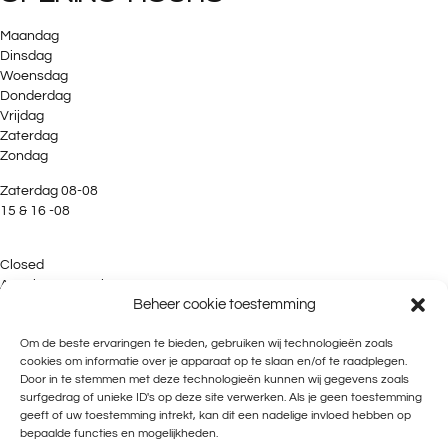
Maandag
Dinsdag
Woensdag
Donderdag
Vrijdag
Zaterdag
Zondag
Zaterdag 08-08
15 & 16 -08
Closed
Appointment only
Beheer cookie toestemming
Closed
12:00 PM – 5:00 PM
Om de beste ervaringen te bieden, gebruiken wij technologieën zoals
12:00 PM – 5:00 PM
cookies om informatie over je apparaat op te slaan en/of te raadplegen.
12:00 PM – 5:00 PM
Door in te stemmen met deze technologieën kunnen wij gegevens zoals
12:30 PM – 5:00 PM
surfgedrag of unieke ID's op deze site verwerken. Als je geen toestemming
geeft of uw toestemming intrekt, kan dit een nadelige invloed hebben op
12:00-14:30
bepaalde functies en mogelijkheden.
gesloten