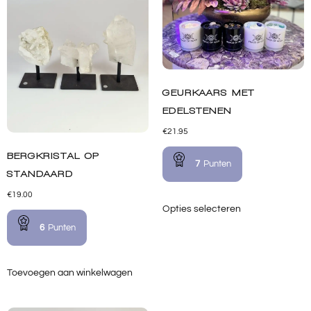
GEURKAARS MET
EDELSTENEN
€
21.95
BERGKRISTAL OP
7
Punten
STANDAARD
€
19.00
Opties selecteren
6
Punten
Toevoegen aan winkelwagen